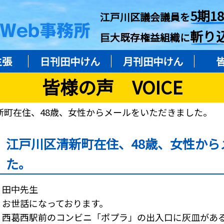
5期1
江戸川区議会議員を
斬り
巨大既存権益組織に
主張
日刊田中けん
月刊田中けん
皆様の声 VOICE
新町在住、48歳、女性からメールをいただきました。
江戸川区清新町在住、48歳、女性から
た。
田中先生
お世話になっております。
西葛西駅前のコンビニ「ポプラ」の出入口に灰皿があ