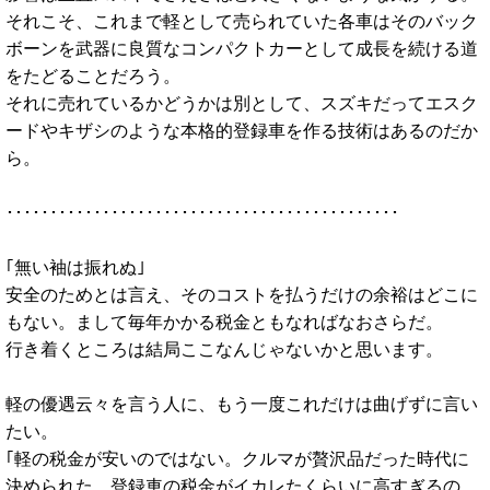
それこそ、これまで軽として売られていた各車はそのバック
ボーンを武器に良質なコンパクトカーとして成長を続ける道
をたどることだろう。
それに売れているかどうかは別として、スズキだってエスク
ードやキザシのような本格的登録車を作る技術はあるのだか
ら。
･････････････････････････････････････････････
｢無い袖は振れぬ｣
安全のためとは言え、そのコストを払うだけの余裕はどこに
もない。まして毎年かかる税金ともなればなおさらだ。
行き着くところは結局ここなんじゃないかと思います。
軽の優遇云々を言う人に、もう一度これだけは曲げずに言い
たい。
｢軽の税金が安いのではない。クルマが贅沢品だった時代に
決められた、登録車の税金がイカレたくらいに高すぎるの