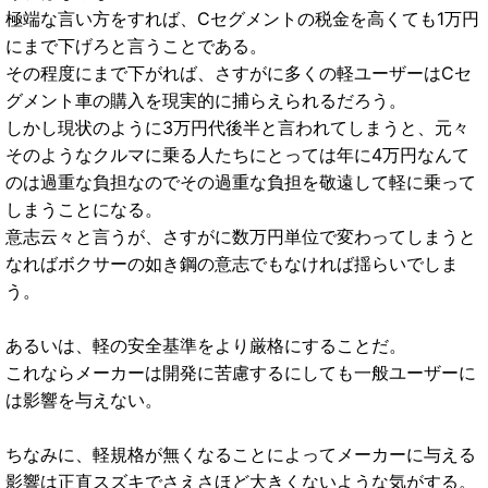
極端な言い方をすれば、Cセグメントの税金を高くても1万円
にまで下げろと言うことである。
その程度にまで下がれば、さすがに多くの軽ユーザーはCセ
グメント車の購入を現実的に捕らえられるだろう。
しかし現状のように3万円代後半と言われてしまうと、元々
そのようなクルマに乗る人たちにとっては年に4万円なんて
のは過重な負担なのでその過重な負担を敬遠して軽に乗って
しまうことになる。
意志云々と言うが、さすがに数万円単位で変わってしまうと
なればボクサーの如き鋼の意志でもなければ揺らいでしま
う。
あるいは、軽の安全基準をより厳格にすることだ。
これならメーカーは開発に苦慮するにしても一般ユーザーに
は影響を与えない。
ちなみに、軽規格が無くなることによってメーカーに与える
影響は正直スズキでさえさほど大きくないような気がする。