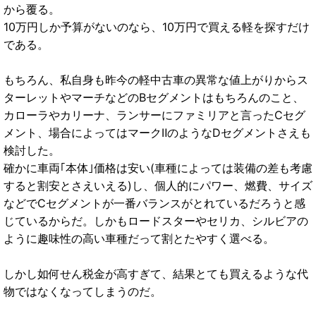
から覆る。
10万円しか予算がないのなら、10万円で買える軽を探すだけ
である。
もちろん、私自身も昨今の軽中古車の異常な値上がりからス
ターレットやマーチなどのBセグメントはもちろんのこと、
カローラやカリーナ、ランサーにファミリアと言ったCセグ
メント、場合によってはマークⅡのようなDセグメントさえも
検討した。
確かに車両｢本体｣価格は安い(車種によっては装備の差も考慮
すると割安とさえいえる)し、個人的にパワー、燃費、サイズ
などでCセグメントが一番バランスがとれているだろうと感
じているからだ。しかもロードスターやセリカ、シルビアの
ように趣味性の高い車種だって割とたやすく選べる。
しかし如何せん税金が高すぎて、結果とても買えるような代
物ではなくなってしまうのだ。