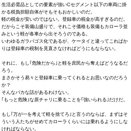
生活必需品としての要素が強いCセグメント以下の車両に掛
かる税負担額自体がそもそもおかしいのだ。
軽の税金が安いのではない。登録車の税金が高すぎるのだ。
だからこそ装備山盛りで、それこそ価格も装備もカローラ並
みという軽が各車から出そろうのである。
いわゆるガラパゴス化であるが、ケータイと違ってこればか
りは登録車の税制を見直さなければどうにもならない。
それに、もし｢危険だから｣と軽を庶民から奪えばどうなるだ
ろう。
まさかそう易々と登録車に乗ってくれるとお思いなのだろう
か？
そんなバカな話があるわけない。
｢もっと危険｣な原チャリに乗ることを｢強いられる｣だけだ。
もし｢万が一を考えて軽を捨てろ｣と言うのならば、まずはそ
ういう人たちがせめてカローラくらいには乗れるようにしな
ければならない。