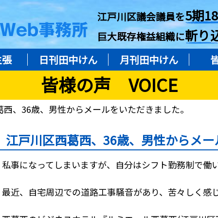
5期1
江戸川区議会議員を
斬り
巨大既存権益組織に
主張
日刊田中けん
月刊田中けん
皆様の声 VOICE
葛西、36歳、男性からメールをいただきました。
江戸川区西葛西、36歳、男性からメー
私事になってしまいますが、自分はシフト勤務制で働
最近、自宅周辺での道路工事騒音があり、苦々しく感