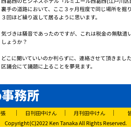
西葛西のビジネスホテル『ルミエール西葛西(江戸川区西葛
裏手の道路において、ここ３ヶ月程度で同じ場所を掘
３回ほど繰り返して居るように思います。
気づきは騒音であったのですが、これは税金の無駄遣
しょうか？
どこに聞いていいのか判らずに、連絡させて頂きまし
区議会にて議題に上ることを夢見ます。
主張
日刊田中けん
月刊田中けん
Copyright(C)2022 Ken Tanaka All Rights Reserved.