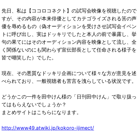
先日、私は【ココロコネクト】の試写会映像を視聴したので
すが、その内容が本来俳優としてカテゴライズされる筈の声
優を辱めるもの（偽オーディションを受けさせ試写会イベン
トに呼び出し、実はドッキリでしたと本人の前で暴露し、挙
句の果てにはそのオーディション内容を映像として流し、全
く関係ないのにも関わらず宣伝部長として任命される様子を
皆で嘲笑した）でした。
現在、その悪質なドッキリ企画について様々な方が意見を述
べられており、一般視聴者も苦言を洩らしている状況です。
どうかこの一件を田中けん様の「日刊田中けん」で取り扱っ
てはもらえないでしょうか？
まとめサイトはこちらになります。
http://www49.atwiki.jp/kokoro-ijimect/