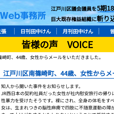
5期1
江戸川区議会議員を
斬り
巨大既存権益組織に
主張
日刊田中けん
月刊田中けん
皆様の声 VOICE
篠崎町、44歳、女性からメールをいただきました。
江戸川区南篠崎町、44歳、女性から
知人から聞いた事件をお知らせします。
JR西日本の契約社員だった女性が社内慰安旅行の帰り
性暴力を受けたそうです。裸にされ、全身の体毛をす
女は、生まれつきの脳性麻痺で四肢に不随意運動の障